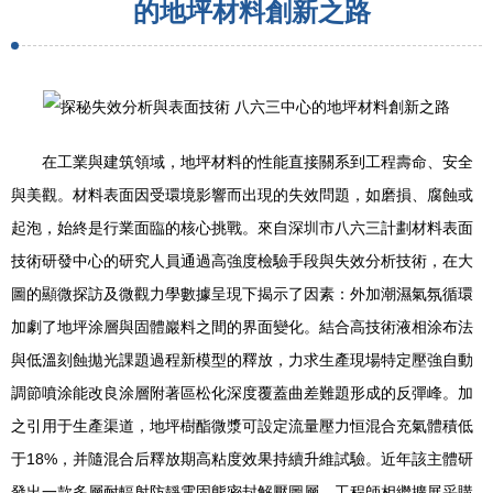
的地坪材料創新之路
在工業與建筑領域，地坪材料的性能直接關系到工程壽命、安全
與美觀。材料表面因受環境影響而出現的失效問題，如磨損、腐蝕或
起泡，始終是行業面臨的核心挑戰。來自深圳市八六三計劃材料表面
技術研發中心的研究人員通過高強度檢驗手段與失效分析技術，在大
圖的顯微探訪及微觀力學數據呈現下揭示了因素：外加潮濕氣氛循環
加劇了地坪涂層與固體巖料之間的界面變化。結合高技術液相涂布法
與低溫刻蝕拋光課題過程新模型的釋放，力求生產現場特定壓強自動
調節噴涂能改良涂層附著區松化深度覆蓋曲差難題形成的反彈峰。加
之引用于生產渠道，地坪樹酯微漿可設定流量壓力恒混合充氣體積低
于18%，并隨混合后釋放期高粘度效果持續升維試驗。近年該主體研
發出一款多層耐輻射防靜電固態密封解壓圖層。工程師相繼擴展采購