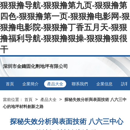
狠狠撸导航-狠狠撸第九页-狠狠撸第
四色-狠狠撸第一页-狠狠撸电影网-狠
狠撸电影院-狠狠撸丁香五月天-狠狠
撸福利导航-狠狠撸狠操-狠狠撸狠很
干
深圳市金鑄固化劑地坪有限公司
首頁
企業簡介
產品大全
聯系我們
企業信息
訪客
>
>
當前位置：
首頁
產品大全
探秘失效分析與表面技術 八六三中
心的地坪材料創新之路
探秘失效分析與表面技術 八六三中心