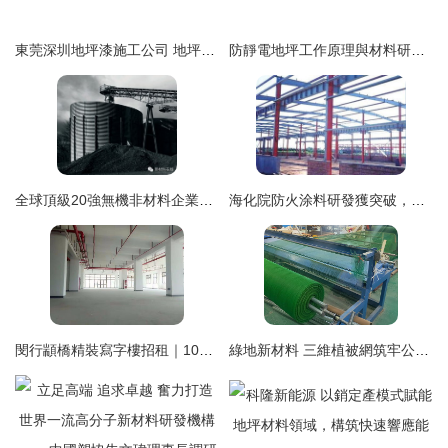
東莞深圳地坪漆施工公司 地坪材料的研發與購銷一體化服務
防靜電地坪工作原理與材料研發購銷解析
全球頂級20強無機非材料企業研發大揭秘 地坪材料的創新與購銷策略
海化院防火涂料研發獲突破，地坪材料布局加速
閔行顓橋精裝寫字樓招租｜104版塊可辦環評與安評，打造研發購銷生態場景
綠地新材料 三維植被網筑牢公路生態護坡新防線