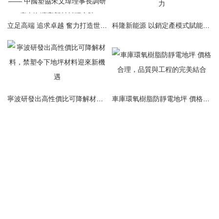
立足高端 追求卓越 奮力打造世界一流高分子新材料研發機構 —— 中國塑協朱文瑋理事長調研廣東海灣高新材料研究院
科隆新能源 以銷定產模式賦能地坪材料領域，構筑快速響應能力
寧波研發出高性價比可降解材料，禁塑令下地坪材料迎來新機遇
車庫環氧樹脂防靜電地坪 價格合理，品質與工程的完美結合